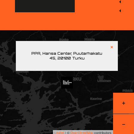
×
PPA, Hansa Center, Puutarhakatu
45, 20100 Turku
+
−
Leaflet
| ©
OpenStreetMap
contributors