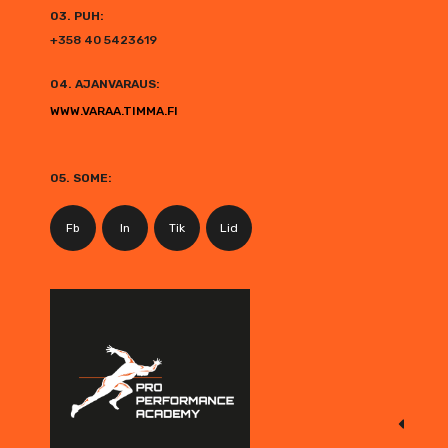
03. PUH:
+358 40 5423619
04. AJANVARAUS:
WWW.VARAA.TIMMA.FI
05. SOME:
Fb
In
Tik
Lid